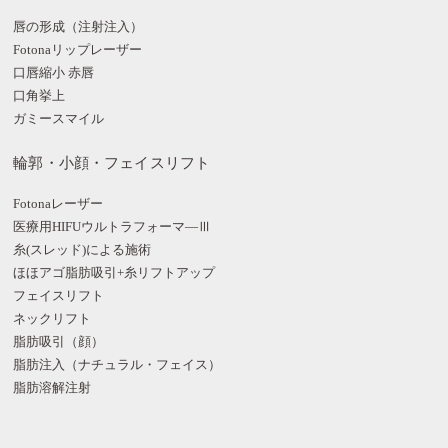
唇の形成（注射注入）
Fotonaリップレーザー
口唇縮小 赤唇
口角挙上
ガミースマイル
輪郭・小顔・フェイスリフト
Fotonaレーザー
医療用HIFUウルトラフォーマ―Ⅲ
糸(スレッド)による施術
ほほアゴ脂肪吸引+糸リフトアップ
フェイスリフト
ネックリフト
脂肪吸引（顔）
脂肪注入（ナチュラル・フェイス）
脂肪溶解注射