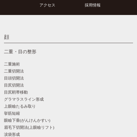
アクセス
採用情報
顔
二重・目の整形
二重施術
二重切開法
目頭切開法
目尻切開法
目尻靭帯移動
グラマラスライン形成
上眼瞼たるみ取り
挙筋短縮
眼瞼下垂(がんけんかすい)
眉毛下切開法(上眼瞼リフト)
涙袋形成