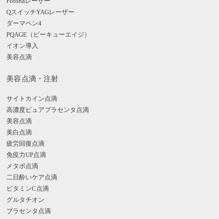
Fotonaレーザー
QスイッチYAGレーザー
ダーマペン4
PQAGE（ピーキューエイジ）
イオン導入
美容点滴
美容点滴・注射
サイトカイン点滴
高濃度ピュアプラセンタ点滴
美容点滴
美白点滴
疲労回復点滴
免疫力UP点滴
メタボ点滴
二日酔いケア点滴
ビタミンC点滴
グルタチオン
プラセンタ点滴