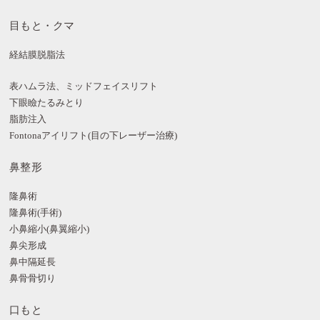
目もと・クマ
経結膜脱脂法
表ハムラ法、ミッドフェイスリフト
下眼瞼たるみとり
脂肪注入
Fontonaアイリフト(目の下レーザー治療)
鼻整形
隆鼻術
隆鼻術(手術)
小鼻縮小(鼻翼縮小)
鼻尖形成
鼻中隔延長
鼻骨骨切り
口もと