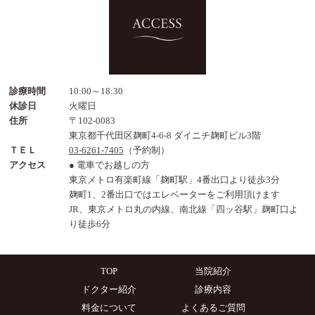
診療時間
10:00～18:30
休診日
火曜日
住所
〒102-0083
東京都千代田区麹町4-6-8 ダイニチ麹町ビル3階
ＴＥＬ
03-6261-7405
（予約制）
アクセス
● 電車でお越しの方
東京メトロ有楽町線「麹町駅」4番出口より徒歩3分
麹町1、2番出口ではエレベーターをご利用頂けます
JR、東京メトロ丸の内線、南北線「四ッ谷駅」麹町口よ
り徒歩6分
TOP
当院紹介
ドクター紹介
診療内容
料金について
よくあるご質問