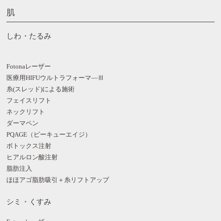
肌
しわ・たるみ
Fotonaレーザー
医療用HIFUウルトラフォーマ―Ⅲ
糸(スレッド)による施術
フェイスリフト
ネックリフト
ダーマペン
PQAGE（ピーキューエイジ）
ボトックス注射
ヒアルロン酸注射
脂肪注入
ほほアゴ脂肪吸引＋糸リフトアップ
シミ・くすみ