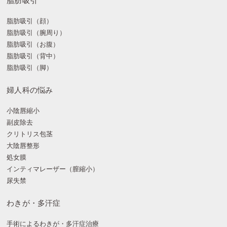
脂肪吸引
脂肪吸引（顔）
脂肪吸引（腕周り）
脂肪吸引（お腹）
脂肪吸引（背中）
脂肪吸引（脚）
婦人科の悩み
小陰唇縮小
副皮除去
クリトリス包茎
大陰唇整形
処女膜
インティマレーザー（膣縮小）
尿失禁
わきが・多汗症
手術によるわきが・多汗症治療