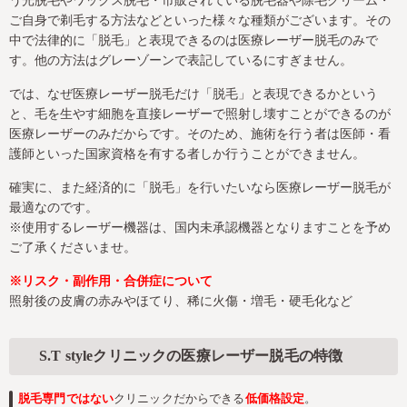
う光脱毛やワックス脱毛・市販されている脱毛器や除毛クリーム・
ご自身で剃毛する方法などといった様々な種類がございます。その
中で法律的に「脱毛」と表現できるのは医療レーザー脱毛のみで
す。他の方法はグレーゾーンで表記しているにすぎません。
では、なぜ医療レーザー脱毛だけ「脱毛」と表現できるかという
と、毛を生やす細胞を直接レーザーで照射し壊すことができるのが
医療レーザーのみだからです。そのため、施術を行う者は医師・看
護師といった国家資格を有する者しか行うことができません。
確実に、また経済的に「脱毛」を行いたいなら医療レーザー脱毛が
最適なのです。
※使用するレーザー機器は、国内未承認機器となりますことを予め
ご了承くださいませ。
※リスク・副作用・合併症について
照射後の皮膚の赤みやほてり、稀に火傷・増毛・硬毛化など
S.T styleクリニックの医療レーザー脱毛の特徴
脱毛専門ではない
クリニックだからできる
低価格設定
。