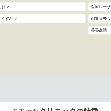
射 ∨
医療レーザ
くすみ ∨
刺青除去 ∨
美容点滴・