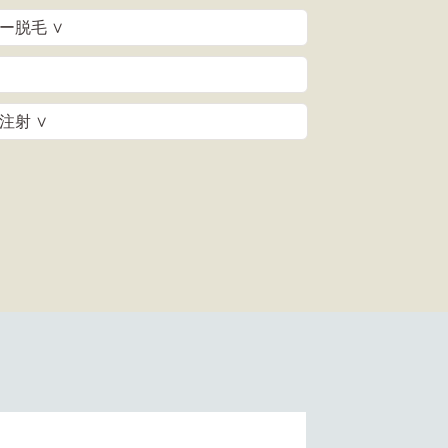
ー脱毛 ∨
注射 ∨