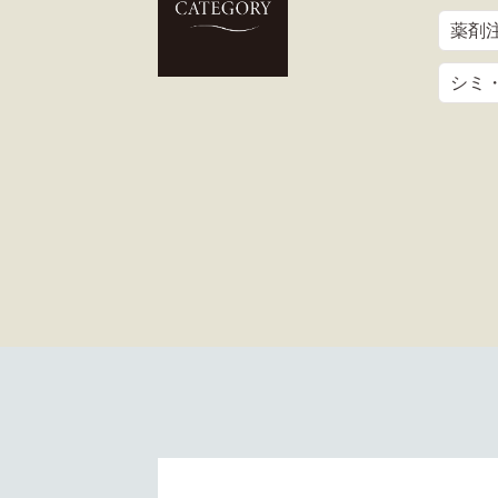
薬剤注
シミ・