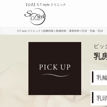
【公式】S.T style クリニック
S.T style クリニック
診療内容
形成外科・美容外科
乳房・乳輪・乳頭
ピッ
乳
乳
乳