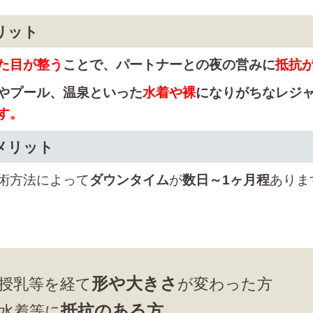
リット
た目が整う
ことで、パートナーとの夜の営みに
抵抗
やプール、温泉といった
水着や裸
になりがちなレジ
す。
メリット
術方法によって
ダウンタイム
が
数日～1ヶ月程
ありま
形や大きさ
授乳等を経て
が変わった方
抵抗のある方
水着等に