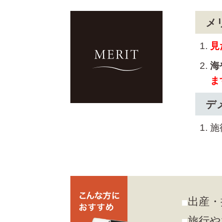
メ
見
海
ま
デ
施
出産・
旅行や