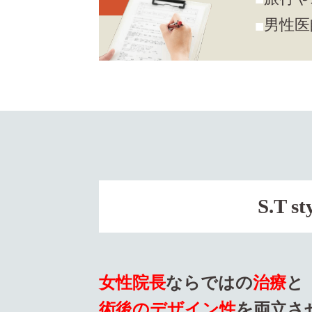
男性医
S.T 
女性院長
ならではの
治療
と
術後のデザイン性
を両立さ