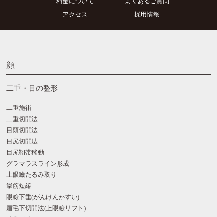
料金について
よくあるご質問
アクセス
採用情報
顔
二重・目の整形
二重施術
二重切開法
目頭切開法
目尻切開法
目尻靭帯移動
グラマラスライン形成
上眼瞼たるみ取り
挙筋短縮
眼瞼下垂(がんけんかすい)
眉毛下切開法(上眼瞼リフト)