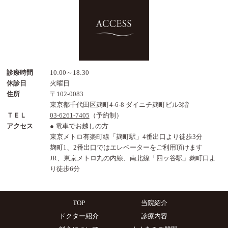
診療時間
10:00～18:30
休診日
火曜日
住所
〒102-0083
東京都千代田区麹町4-6-8 ダイニチ麹町ビル3階
ＴＥＬ
03-6261-7405
（予約制）
アクセス
● 電車でお越しの方
東京メトロ有楽町線「麹町駅」4番出口より徒歩3分
麹町1、2番出口ではエレベーターをご利用頂けます
JR、東京メトロ丸の内線、南北線「四ッ谷駅」麹町口よ
り徒歩6分
TOP
当院紹介
ドクター紹介
診療内容