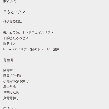
涙袋形成
目もと・クマ
経結膜脱脂法
表ハムラ法、ミッドフェイスリフト
下眼瞼たるみとり
脂肪注入
Fontonaアイリフト(目の下レーザー治療)
鼻整形
隆鼻術
隆鼻術(手術)
小鼻縮小(鼻翼縮小)
鼻尖形成
鼻中隔延長
鼻骨骨切り
口もと