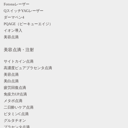
Fotonaレーザー
QスイッチYAGレーザー
ダーマペン4
PQAGE（ピーキューエイジ）
イオン導入
美容点滴
美容点滴・注射
サイトカイン点滴
高濃度ピュアプラセンタ点滴
美容点滴
美白点滴
疲労回復点滴
免疫力UP点滴
メタボ点滴
二日酔いケア点滴
ビタミンC点滴
グルタチオン
プラセンタ点滴