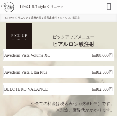
【公式】S.T style クリニック
S.T style クリニック
診療内容
美容皮膚科
ヒアルロン酸注射
ピックアップメニュー
ヒアルロン酸注射
Juvederm Vista Volume XC
88,000円
1ml
Juvederm Vista Ultra Plus
82,500円
1ml
BELOTERO VALANCE
82,500円
1ml
※全ての料金は税込表記（税率10％）です。
※別途、麻酔代がかかります。