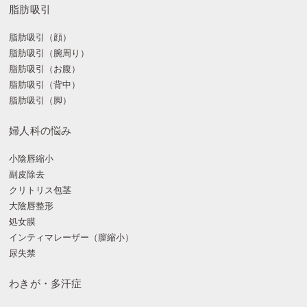
脂肪吸引
脂肪吸引（顔）
脂肪吸引（腕周り）
脂肪吸引（お腹）
脂肪吸引（背中）
脂肪吸引（脚）
婦人科の悩み
小陰唇縮小
副皮除去
クリトリス包茎
大陰唇整形
処女膜
インティマレーザー（膣縮小）
尿失禁
わきが・多汗症