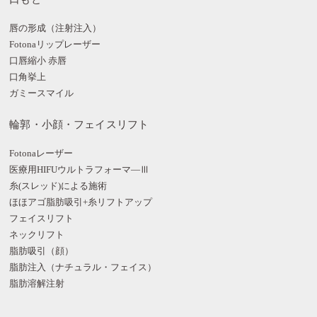
唇の形成（注射注入）
Fotonaリップレーザー
口唇縮小 赤唇
口角挙上
ガミースマイル
輪郭・小顔・フェイスリフト
Fotonaレーザー
医療用HIFUウルトラフォーマ―Ⅲ
糸(スレッド)による施術
ほほアゴ脂肪吸引+糸リフトアップ
フェイスリフト
ネックリフト
脂肪吸引（顔）
脂肪注入（ナチュラル・フェイス）
脂肪溶解注射