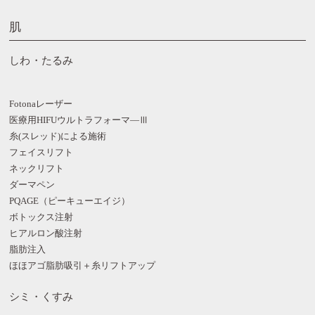
肌
しわ・たるみ
Fotonaレーザー
医療用HIFUウルトラフォーマ―Ⅲ
糸(スレッド)による施術
フェイスリフト
ネックリフト
ダーマペン
PQAGE（ピーキューエイジ）
ボトックス注射
ヒアルロン酸注射
脂肪注入
ほほアゴ脂肪吸引＋糸リフトアップ
シミ・くすみ