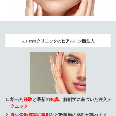
S.T styleクリニックのヒアルロン酸注入
培った
経験
と最新の
知識
、解剖学に基づいた注入
テ
クニック
厚生労働省認可製剤
など数種類の薬剤が選べます