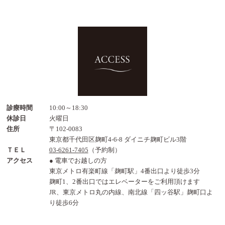
診療時間
10:00～18:30
休診日
火曜日
住所
〒102-0083
東京都千代田区麹町4-6-8 ダイニチ麹町ビル3階
ＴＥＬ
03-6261-7405
（予約制）
アクセス
● 電車でお越しの方
東京メトロ有楽町線「麹町駅」4番出口より徒歩3分
麹町1、2番出口ではエレベーターをご利用頂けます
JR、東京メトロ丸の内線、南北線「四ッ谷駅」麹町口よ
り徒歩6分