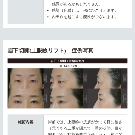
感覚があるかもしれません。
感染（化膿）は、稀に起こりえます。
内出血を起こす可能性がございます。
眉下切開(上眼瞼リフト) 症例写真
施術内容
術前では、上眼瞼の皮膚が余って目に被さ
り元々ある二重が隠れて一重の状態。目が
開きづらい状態を改善させようと、補助的