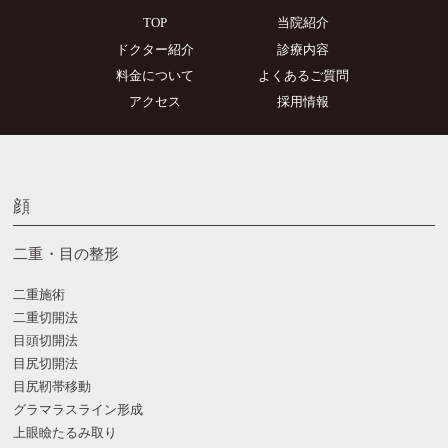
TOP
当院紹介
ドクター紹介
診療内容
料金について
よくあるご質問
アクセス
採用情報
顔
二重・目の整形
二重施術
二重切開法
目頭切開法
目尻切開法
目尻靭帯移動
グラマラスライン形成
上眼瞼たるみ取り