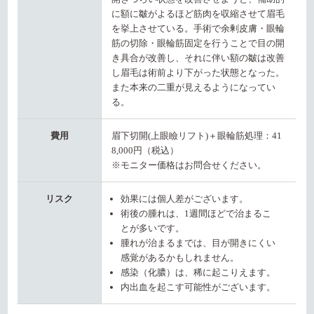
に額に皺がよるほど筋肉を収縮させて眉毛
を挙上させている。手術で余剰皮膚・眼輪
筋の切除・眼輪筋固定を行うことで目の開
き具合が改善し、それに伴い額の皺は改善
し眉毛は術前より下がった状態となった。
また本来の二重が見えるようになってい
る。
費用
眉下切開(上眼瞼リフト)＋眼輪筋処理：41
8,000円（税込）
※モニター価格はお問合せください。
リスク
効果には個人差がございます。
術後の腫れは、1週間ほどで治まるこ
とが多いです。
腫れが治まるまでは、目が開きにくい
感覚があるかもしれません。
感染（化膿）は、稀に起こりえます。
内出血を起こす可能性がございます。