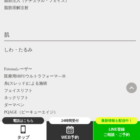
脂肪注入（ナチュラル・フェイス）
脂肪溶解注射
肌
しわ・たるみ
Fotonaレーザー
医療用HIFUウルトラフォーマ―Ⅲ
糸(スレッド)による施術
フェイスリフト
ネックリフト
ダーマペン
PQAGE（ピーキューエイジ）
ボトックス注射
ヒアルロン酸注射
LINE登録
脂肪注入
ご相談・ご予約
タップ
WEB予約