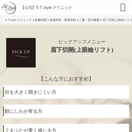
【公式】S.T style クリニック
S.T style クリニック
診療内容
形成外科・美容外科
⼆重・⽬の整形
眉下切開(上眼瞼リフト
ピックアップメニュー
眉下切開(上眼瞼リフト)
【こんな方におすすめ】
目を大きく開きにくい方
額にしわが寄る方
上まぶたが重く感じる方