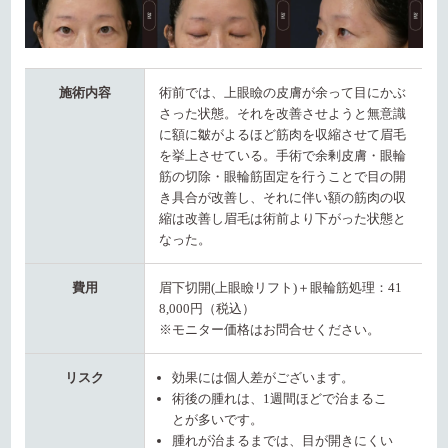
施術内容
術前では、上眼瞼の皮膚が余って目にかぶ
さった状態。それを改善させようと無意識
に額に皺がよるほど筋肉を収縮させて眉毛
を挙上させている。手術で余剰皮膚・眼輪
筋の切除・眼輪筋固定を行うことで目の開
き具合が改善し、それに伴い額の筋肉の収
縮は改善し眉毛は術前より下がった状態と
なった。
費用
眉下切開(上眼瞼リフト)＋眼輪筋処理：41
8,000円（税込）
※モニター価格はお問合せください。
リスク
効果には個人差がございます。
術後の腫れは、1週間ほどで治まるこ
とが多いです。
腫れが治まるまでは、目が開きにくい