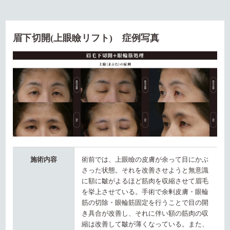
眉下切開(上眼瞼リフト) 症例写真
施術内容
術前では、上眼瞼の皮膚が余って目にかぶ
さった状態。それを改善させようと無意識
に額に皺がよるほど筋肉を収縮させて眉毛
を挙上させている。手術で余剰皮膚・眼輪
筋の切除・眼輪筋固定を行うことで目の開
き具合が改善し、それに伴い額の筋肉の収
縮は改善して皺が薄くなっている。また、