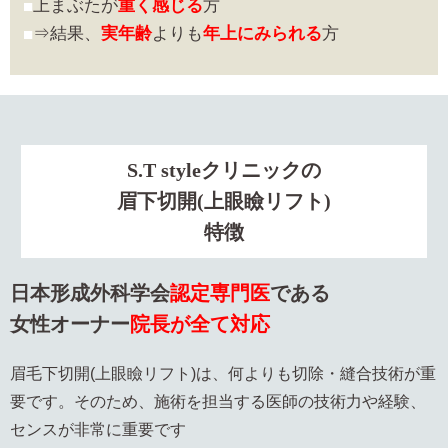
上まぶたが
重く感じる
方
⇒結果、
実年齢
よりも
年上にみられる
方
S.T styleクリニックの
眉下切開(上眼瞼リフト)
特徴
日本形成外科学会
認定専門医
である
女性オーナー
院長が全て対応
眉毛下切開(上眼瞼リフト)は、何よりも切除・縫合技術が重
要です。そのため、施術を担当する医師の技術力や経験、
センスが非常に重要です