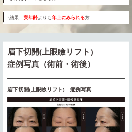
⇒結果、
実年齢
よりも
年上にみられる
方
眉下切開(上眼瞼リフト)
症例写真（術前・術後）
眉下切開(上眼瞼リフト) 症例写真