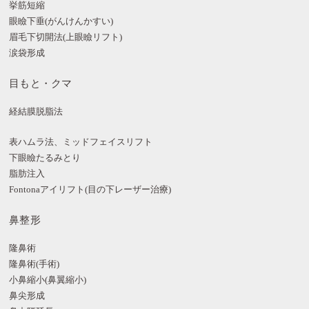
挙筋短縮
眼瞼下垂(がんけんかすい)
眉毛下切開法(上眼瞼リフト)
涙袋形成
目もと・クマ
経結膜脱脂法
表ハムラ法、ミッドフェイスリフト
下眼瞼たるみとり
脂肪注入
Fontonaアイリフト(目の下レーザー治療)
鼻整形
隆鼻術
隆鼻術(手術)
小鼻縮小(鼻翼縮小)
鼻尖形成