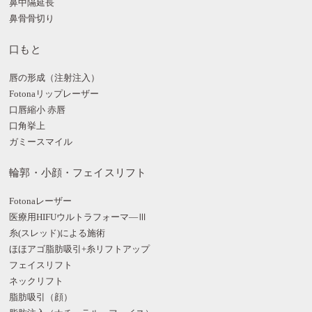
鼻中隔延長
鼻骨骨切り
口もと
唇の形成（注射注入）
Fotonaリップレーザー
口唇縮小 赤唇
口角挙上
ガミースマイル
輪郭・小顔・フェイスリフト
Fotonaレーザー
医療用HIFUウルトラフォーマ―Ⅲ
糸(スレッド)による施術
ほほアゴ脂肪吸引+糸リフトアップ
フェイスリフト
ネックリフト
脂肪吸引（顔）