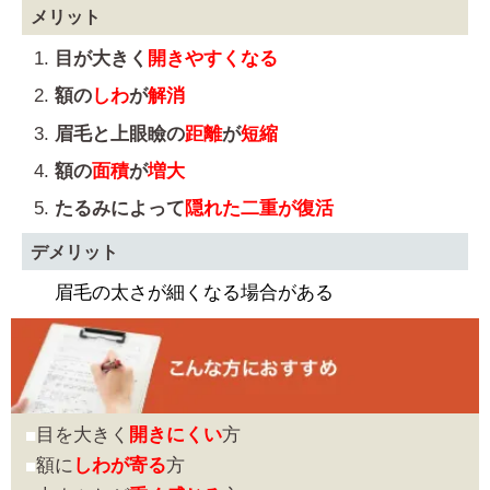
メリット
目が大きく
開きやすくなる
額の
しわ
が
解消
眉毛と上眼瞼の
距離
が
短縮
額の
面積
が
増大
たるみによって
隠れた二重が復活
デメリット
眉毛の太さが細くなる場合がある
目を大きく
開きにくい
方
額に
しわが寄る
方