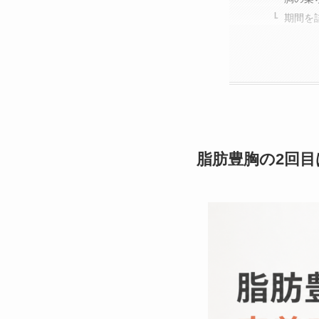
期間を
脂肪豊胸の2回