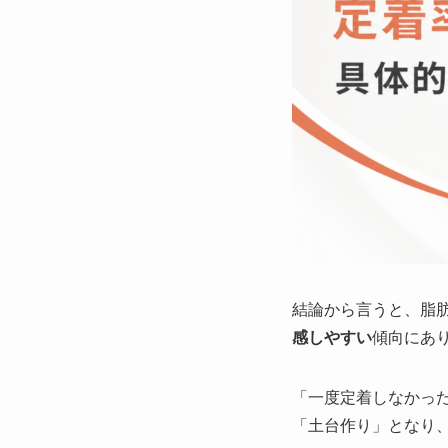
結論から言うと、脂
感しやすい
傾向にあ
「一度定着しなかっ
「土台作り」となり