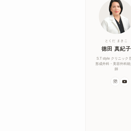
とくだ まきこ
徳田 真紀
S.T style クリニック
形成外科・美容外科統
師