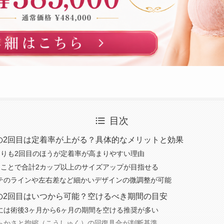
目次
の2回目は定着率が上がる？具体的なメリットと効果
よりも2回目のほうが定着率が高まりやすい理由
うことで合計2カップ以上のサイズアップが目指せる
テのラインや左右差など細かいデザインの微調整が可能
の2回目はいつから可能？空けるべき期間の目安
には術後3ヶ月から6ヶ月の期間を空ける推奨が多い
らかさと拘縮（こうしゅく）の回復具合が判断基準