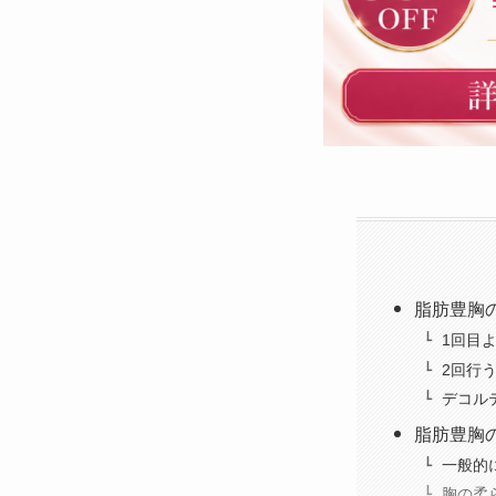
脂肪豊胸
1回目
2回行
デコル
脂肪豊胸
一般的
胸の柔