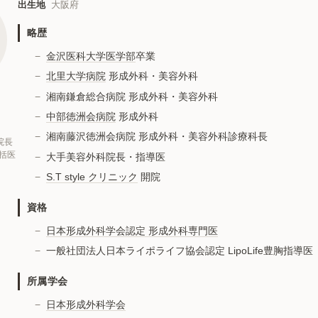
出生地
大阪府
略歴
金沢医科大学医学部
卒業
北里大学病院
形成外科・美容外科
湘南鎌倉総合病院 形成外科・美容外科
子
中部徳洲会病院
形成外科
湘南藤沢徳洲会病院 形成外科・美容外科診療科長
 院長
括医
大手美容外科院長・指導医
S.T style クリニック
開院
資格
日本形成外科学会認定 形成外科専門医
一般社団法人日本ライポライフ協会認定 LipoLife豊胸指導医
所属学会
日本形成外科学会